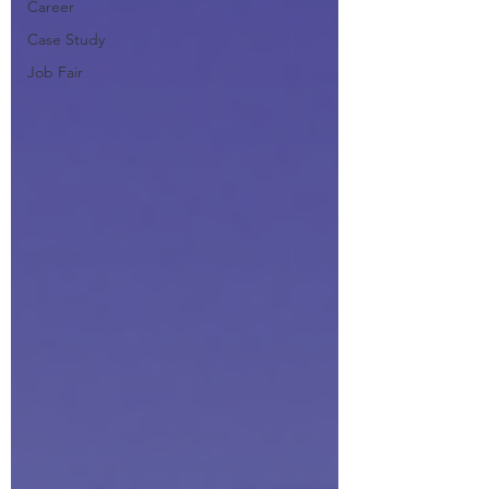
Career
Case Study
Job Fair