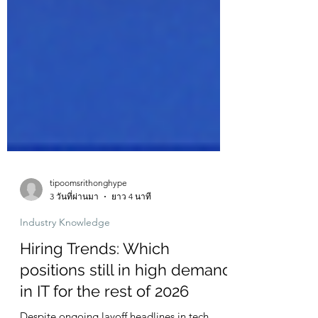
tipoomsrithonghype
3 วันที่ผ่านมา
ยาว 4 นาที
Industry Knowledge
Hiring Trends: Which
positions still in high demand