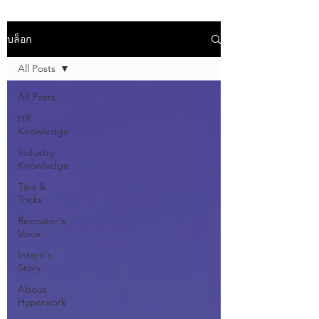
บล็อก
All Posts
All Posts
HR
Knowledge
Industry
Knowledge
Tips &
Tricks
Recruiter's
Voice
Intern's
Story
About
Hyperwork