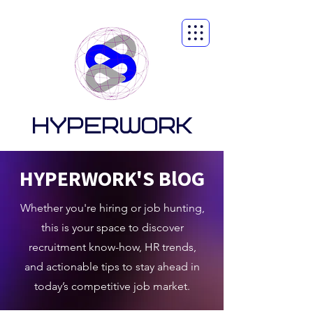
HYPERWORK
HYPERWORK'S BlOG
Whether you're hiring or job hunting,
this is your space to discover
recruitment know-how, HR trends,
and actionable tips to stay ahead in
today’s competitive job market.