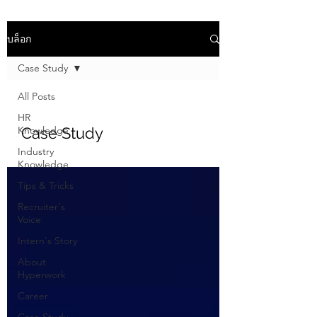
บล็อก
Case Study
All Posts
HR
Knowledge
Case Study
Industry
Knowledge
Tips & Tricks
Recruiter's
Voice
Intern's Story
About
Hyperwork
Career