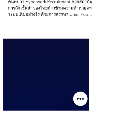
Case Study : วิธีที่ Hyperwork
สรรหา CPO ให้กับสถาบันการ
เงินยักษ์ใหญ่ของประเทศไทย
ค้นพบว่า Hyperwork Recruitment ช่วยสถาบัน
การเงินชั้นนำของไทยก้าวข้ามความท้าทายจาก
ระบบเดิมอย่างไร ด้วยการสรรหา Chief People
Officer (CPO) ที่มีวิสัยทัศน์ก้าวหน้า กรณีศึกษา
นี้สะท้อนกระบวนการสรรหาผู้บริหารแบบ
รวดเร็วภายใน 7 วัน ที่ช่วยให้องค์กรได้ผู้นำซึ่ง
สามารถขับเคลื่อน Digital Transformation ปรับ
วัฒนธรรมองค์กรให้ทันสมัย และยกระดับการ
รักษาพนักงานท่ามกลางตลาดแรงงานที่มีการ
แข่งขันสูงในกรุงเทพ