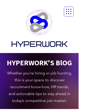
HYPERWORK
HYPERWORK'S BlOG
Whether you're hiring or job hunting,
this is your space to discover
recruitment know-how, HR trends,
and actionable tips to stay ahead in
today’s competitive job market.