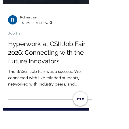
Rohan Jain
18 ก.พ.
ยาว 4 นาที
Job Fair
Hyperwork at CSII Job Fair
2026: Connecting with the
Future Innovators
The BAScii Job Fair was a success. We
connected with like-minded students,
networked with industry peers, and
strengthened our ties with Chulalongkorn
University. Read our full recap here.