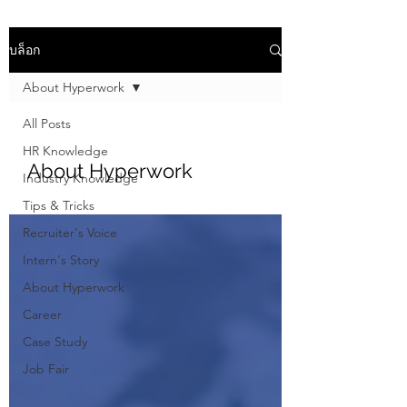
บล็อก
About Hyperwork
All Posts
HR Knowledge
About Hyperwork
Industry Knowledge
Tips & Tricks
Recruiter's Voice
Intern's Story
About Hyperwork
Career
Case Study
Job Fair