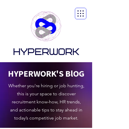
HYPERWORK
HYPERWORK'S BlOG
Whether you're hiring or job hunting,
this is your space to discover
recruitment know-how, HR trends,
and actionable tips to stay ahead in
today’s competitive job market.