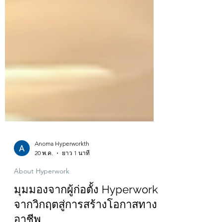
Anoma Hyperworkth
20 พ.ค.
ยาว 1 นาที
About Hyperwork
มุมมองจากผู้ก่อตั้ง Hyperwork